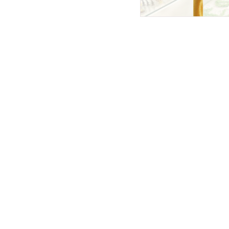
Sac e Televendas
A Loja Renascidos em Pentecostes
oferece a você também a opção de
realizar as suas compras através do
C
telefone:
(61) 99963-0547 - Brasília/DF