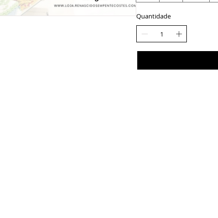
Quantidade
Contato
Atendimento
Através da nossa página de contato
Os nossos serviços de atend
você pode nos enviar suas dúvidas.
funcionam das 09h às 17h00,
segunda a sexta-feira.*
lique aqui
para preencher o
formulário de contato.
*Exceto feriados.