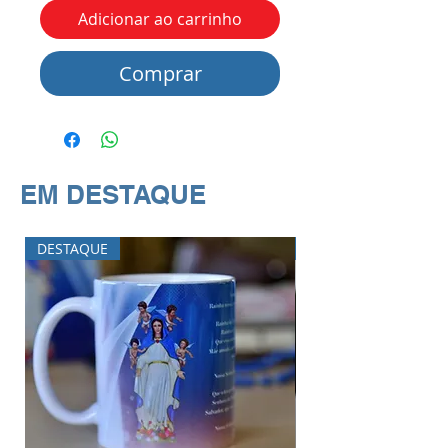
Adicionar ao carrinho
Comprar
EM DESTAQUE
DESTAQUE
DESTAQUE