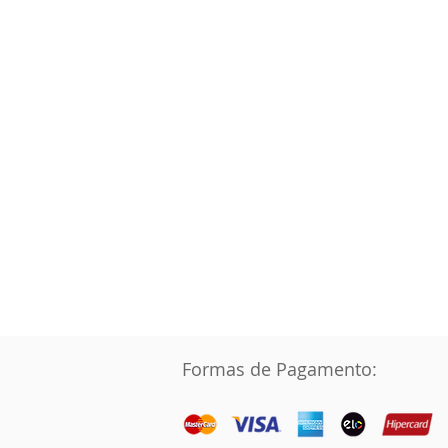
A Loja Renascidos em Pentecostes
oferece a você também a opção de
realizar as suas compras através do
C
telefone:
(61) 99963-0547 - Brasília/DF
AR GLEBA 03,MODULO
Formas de Pagamento: