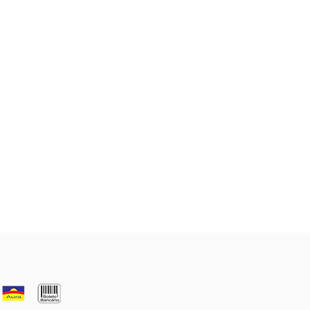
Através da nossa página de contato
Os nossos serviços de atend
você pode nos enviar suas dúvidas.
funcionam das 09h às 17h00,
segunda a sexta-feira.*
lique aqui
para preencher o
formulário de contato.
*Exceto feriados.
Fundação São Pedro CNPJ 10.905.580-0001/10
 369,CHAC 372. NUCLEO RURAL ALEXANDRE GUSMÃO 
Por RK Estrategia Digital © loj