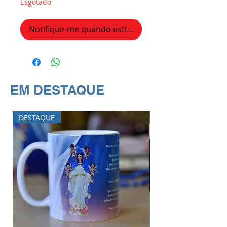
Esgotado
Notifique-me quando estiver disponível
EM DESTAQUE
DESTAQUE
DESTAQUE