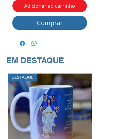
Adicionar ao carrinho
Comprar
EM DESTAQUE
DESTAQUE
DESTAQUE