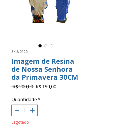
SKU: 0120
Imagem de Resina
de Nossa Senhora
da Primavera 30CM
Preço
Preço
 R$ 200,00 
R$ 190,00
normal
promocional
Quantidade
*
Esgotado