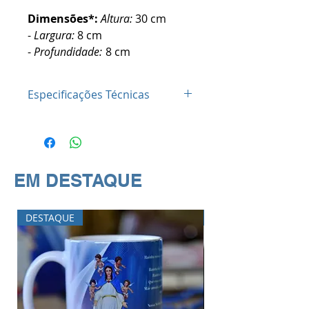
Dimensões*:
Altura:
30 cm
-
Largura:
8 cm
-
Profundidade:
8 cm
Especificações Técnicas
Material:
Resina
nacional
Acabamento:
pintado
EM DESTAQUE
Código :
0120
DESTAQUE
DESTAQUE
Cor:
Colorido
Embalagem:
Tradicional
Largura (cm):
15