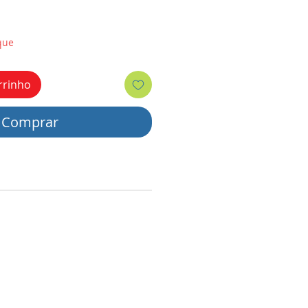
que
rrinho
Comprar