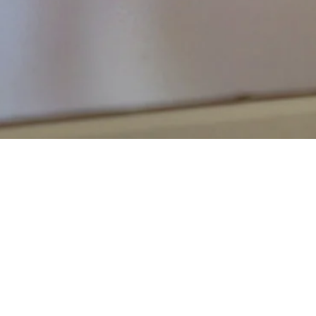
Visualização rápida
Contato
Atendimento
Através da nossa página de contato
Os nossos serviços de atend
você pode nos enviar suas dúvidas.
funcionam das 09h às 17h00,
segunda a sexta-feira.*
lique aqui
para preencher o