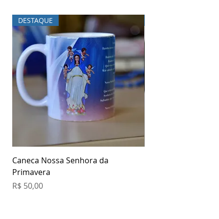
Páginas: 88
DESTAQUE
DESTAQUE
Caneca Nossa Senhora da
Garrafa Nossa Senh
Primavera
Primavera
Preço
Preço
R$ 50,00
R$ 70,00