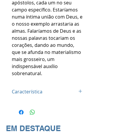
apóstolos, cada um no seu
campo específico. Estaríamos
numa íntima união com Deus, e
o nosso exemplo arrastaria as
almas. Falaríamos de Deus e as
nossas palavras tocariam os
corações, dando ao mundo,
que se afunda no materialismo
mais grosseiro, um
indispensável auxílio
sobrenatural.
Característica
Ficha Técnica:
ISBN: 9788534910705
Editora: Paulus
Dimensões: 13 x 20 x0,7cm
EM DESTAQUE
Idioma: Português