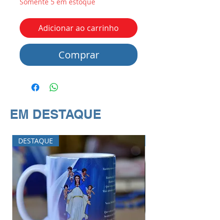
Somente 5 em estoque
Adicionar ao carrinho
Comprar
EM DESTAQUE
DESTAQUE
DESTAQUE