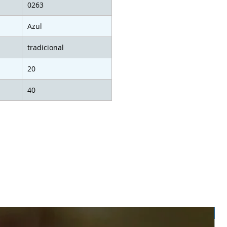
0263
Azul
tradicional
20
40
D