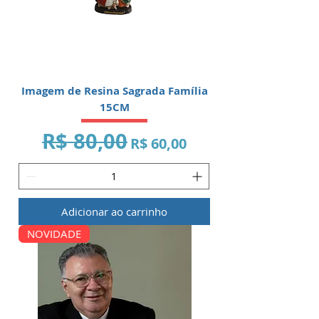
Imagem de Resina Sagrada Família
15CM
R$ 80,00
Preço normal
Preço promocional
R$ 60,00
Adicionar ao carrinho
NOVIDADE