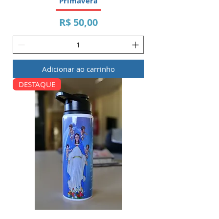
Primavera
Preço
R$ 50,00
Adicionar ao carrinho
DESTAQUE