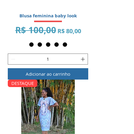
Blusa feminina baby look
R$ 100,00
Preço normal
Preço promocional
R$ 80,00
Adicionar ao carrinho
DESTAQUE