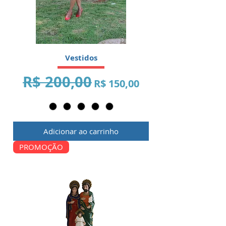
Vestidos
R$ 200,00
Preço normal
Preço promocional
R$ 150,00
Adicionar ao carrinho
PROMOÇÃO