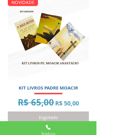
NOVIDADE
KIT LIVROS PADRE MOACIR
R$ 65,00
Preço normal
Preço promocional
R$ 50,00
Esgotado
Mais Vendido
Telefone