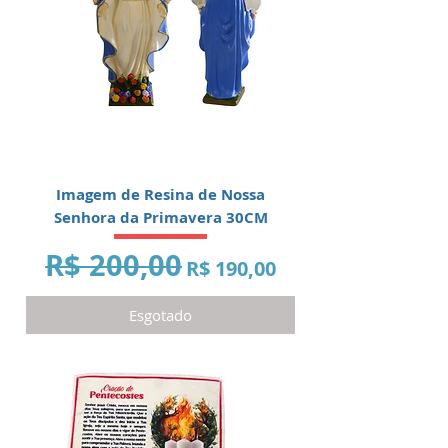
Imagem de Resina de Nossa
Senhora da Primavera 30CM
R$ 200,00
Preço normal
Preço promocional
R$ 190,00
Esgotado