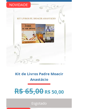
NOVIDADE
Kit de Livros Padre Moacir
Anastácio
R$ 65,00
Preço normal
Preço promocional
R$ 50,00
Esgotado