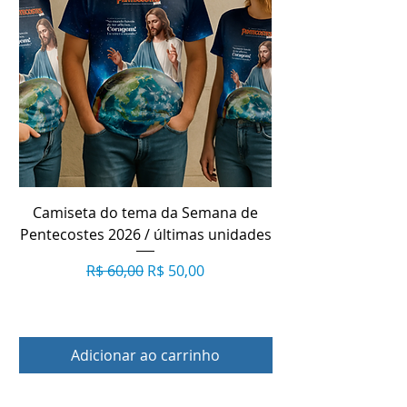
Camiseta do tema da Semana de
Lenço Nossa Senho
Pentecostes 2026 / últimas unidades
Preço normal
Preço promocional
R$ 60,00
R$ 50,00
Adicionar ao carrinho