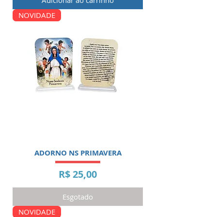
Adicionar ao carrinho
NOVIDADE
ADORNO NS PRIMAVERA
Preço
R$ 25,00
Esgotado
NOVIDADE