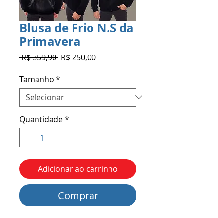
Blusa de Frio N.S da
Primavera
Preço
Preço
 R$ 359,90 
R$ 250,00
normal
promocional
Tamanho
*
Quantidade
*
Adicionar ao carrinho
Comprar