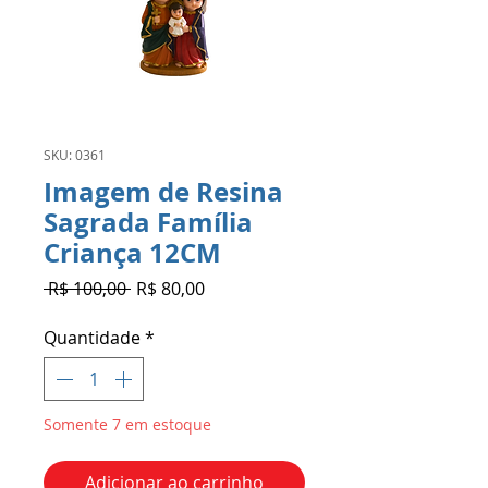
SKU: 0361
Imagem de Resina
Sagrada Família
Criança 12CM
Preço
Preço
 R$ 100,00 
R$ 80,00
normal
promocional
Quantidade
*
Somente 7 em estoque
Adicionar ao carrinho