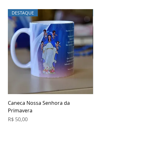
DESTAQUE
DESTAQUE
Caneca Nossa Senhora da
Garrafa Nossa Senh
Primavera
Primavera
Preço
Preço
R$ 50,00
R$ 70,00
Sac e Televendas