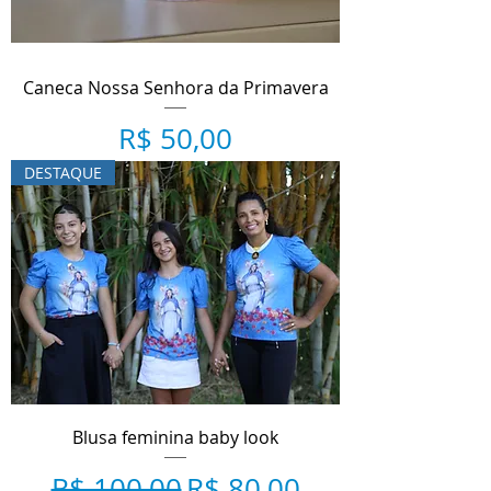
Caneca Nossa Senhora da Primavera
Preço
R$ 50,00
DESTAQUE
Blusa feminina baby look
Preço normal
Preço promocional
R$ 100,00
R$ 80,00