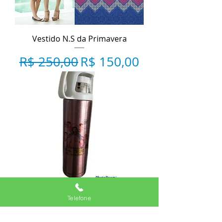
Vestido N.S da Primavera
Preço normal
Preço promocional
R$ 250,00
R$ 150,00
Garrafa térmica N.S da Primavera
Telefone
Esgotado