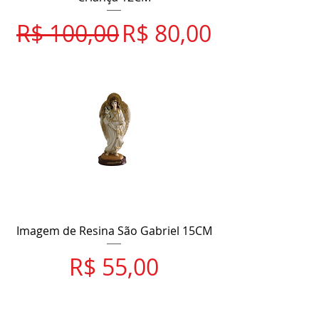
Preço normal
Preço promociona
R$ 100,00
R$ 80,00
Imagem de Resina São Gabriel 15CM
Preço
R$ 55,00