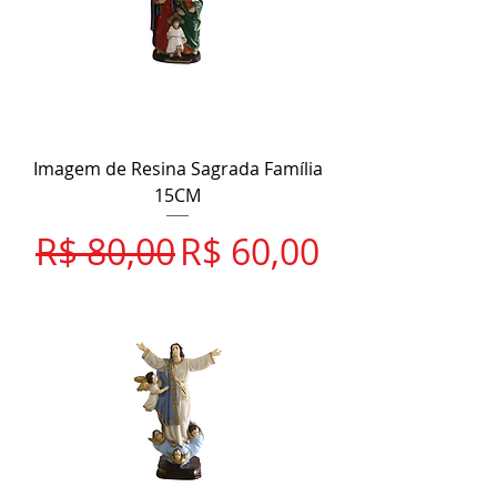
Imagem de Resina Sagrada Família
15CM
Preço normal
Preço promocional
R$ 80,00
R$ 60,00